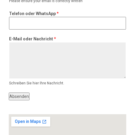
Please ensure your email is correctly written
i
l
Telefon oder WhatsApp
*
T
e
l
e
E-Mail oder Nachricht
*
f
o
n
o
d
e
r
Schreiben Sie hier Ihre Nachricht.
Absenden