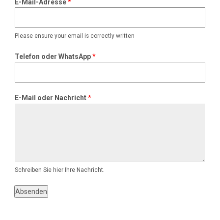
E-Mail-Adresse
*
l
W
h
Please ensure your email is correctly written
a
t
Telefon oder WhatsApp
*
s
A
p
p
E-Mail oder Nachricht
*
*
Schreiben Sie hier Ihre Nachricht.
Absenden