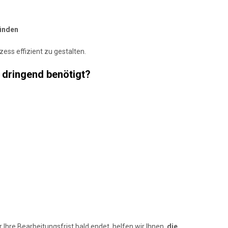
inden
ess effizient zu gestalten.
 dringend benötigt?
 Ihre Bearbeitungsfrist bald endet, helfen wir Ihnen,
die