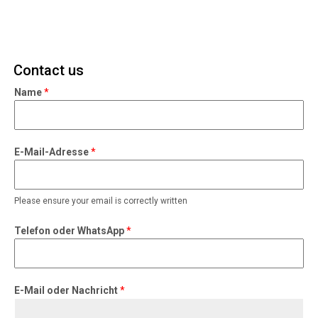
Contact us
*
Name
*
T
e
l
e
E-Mail-Adresse
*
f
o
n
Please ensure your email is correctly written
*
Telefon oder WhatsApp
*
E-Mail oder Nachricht
*