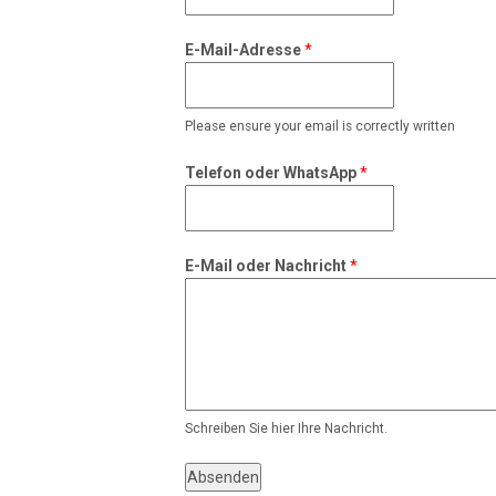
E-Mail-Adresse
*
Please ensure your email is correctly written
Telefon oder WhatsApp
*
*
E-Mail oder Nachricht
*
E
-
M
a
i
l
E
Schreiben Sie hier Ihre Nachricht.
-
M
Absenden