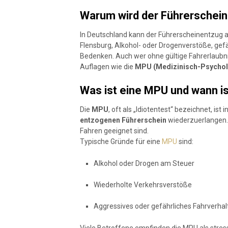
Warum wird der Führerschei
In Deutschland kann der Führerscheinentzug a
Flensburg, Alkohol- oder Drogenverstöße, gef
Bedenken. Auch wer ohne gültige Fahrerlaubnis 
Auflagen wie die
MPU (Medizinisch-Psychol
Was ist eine MPU und wann ist
Die
MPU
, oft als „Idiotentest“ bezeichnet, i
entzogenen Führerschein
wiederzuerlangen. S
Fahren geeignet sind.
Typische Gründe für eine
MPU
sind:
Alkohol oder Drogen am Steuer
Wiederholte Verkehrsverstöße
Aggressives oder gefährliches Fahrverhal
Viele Betroffene empfinden die MPU als stress