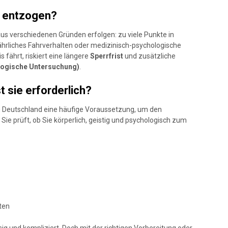
n entzogen?
us verschiedenen Gründen erfolgen: zu viele Punkte in
ährliches Fahrverhalten oder medizinisch-psychologische
fährt, riskiert eine längere
Sperrfrist
und zusätzliche
ogische Untersuchung)
.
 sie erforderlich?
st in Deutschland eine häufige Voraussetzung, um den
ie prüft, ob Sie körperlich, geistig und psychologisch zum
ten
ig und kompliziert. Doch mit der richtigen Vorbereitung oder