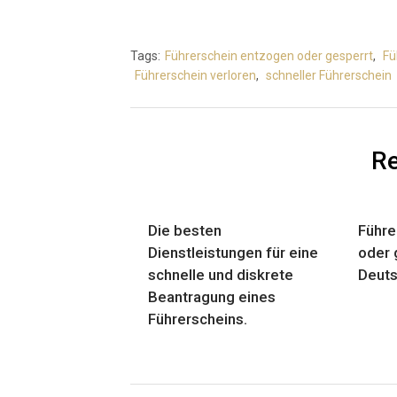
a
i
l
Tags:
Führerschein entzogen oder gesperrt
,
Fü
Führerschein verloren
,
schneller Führerschein
Re
Die besten
Führe
Dienstleistungen für eine
oder 
schnelle und diskrete
Deuts
Beantragung eines
Führerscheins.